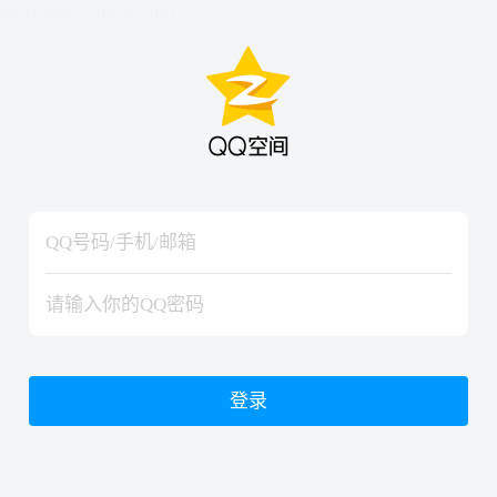
hiraishinNoJutsuShiki
hiraishinNoJutsuShiki
登录