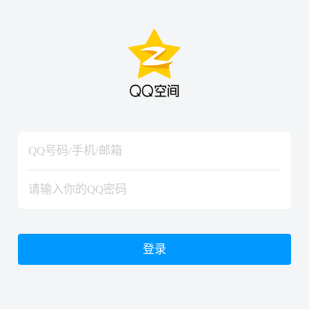
hiraishinNoJutsuShiki
hiraishinNoJutsuShiki
登录