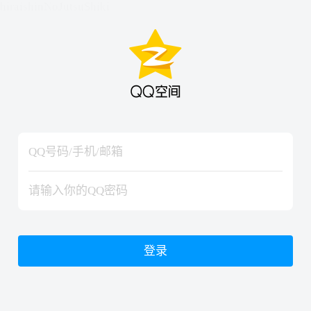
hiraishinNoJutsuShiki
hiraishinNoJutsuShiki
登录