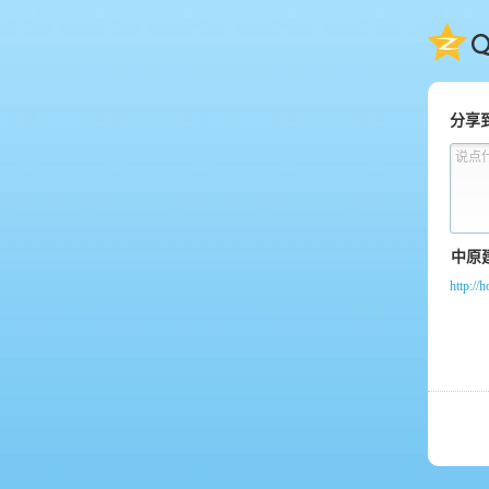
QQ
分享
说点
http:/