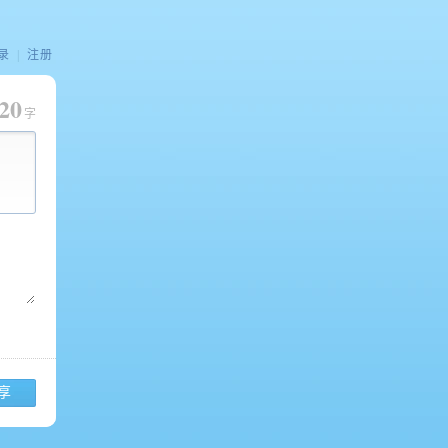
录
|
注册
20
字
享