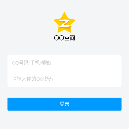
hiraishinNoJutsuShiki
hiraishinNoJutsuShiki
登录