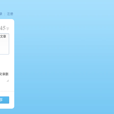
录
|
注册
45
字
心文章
享