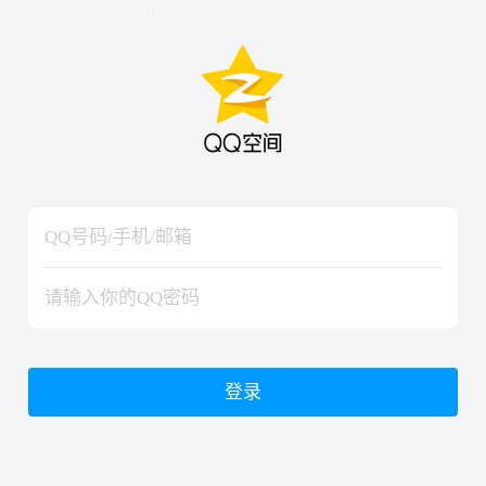
hiraishinNoJutsuShiki
hiraishinNoJutsuShiki
登录