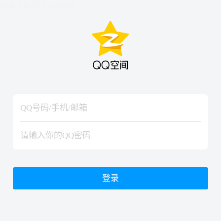
hiraishinNoJutsuShiki
hiraishinNoJutsuShiki
登录