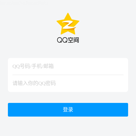
hiraishinNoJutsuShiki
hiraishinNoJutsuShiki
登录