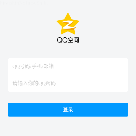
hiraishinNoJutsuShiki
hiraishinNoJutsuShiki
登录