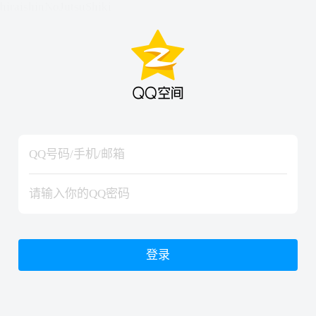
hiraishinNoJutsuShiki
hiraishinNoJutsuShiki
登录