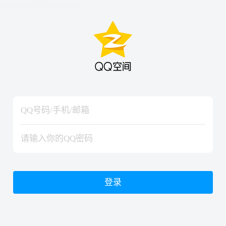
hiraishinNoJutsuShiki
hiraishinNoJutsuShiki
登录