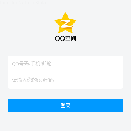
hiraishinNoJutsuShiki
hiraishinNoJutsuShiki
登录