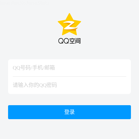
hiraishinNoJutsuShiki
hiraishinNoJutsuShiki
登录