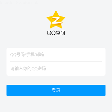
hiraishinNoJutsuShiki
hiraishinNoJutsuShiki
登录