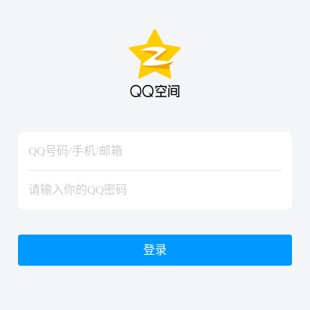
hiraishinNoJutsuShiki
hiraishinNoJutsuShiki
登录