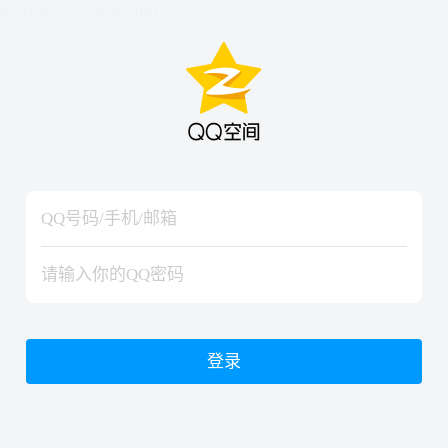
hiraishinNoJutsuShiki
hiraishinNoJutsuShiki
登录