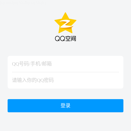
hiraishinNoJutsuShiki
hiraishinNoJutsuShiki
登录