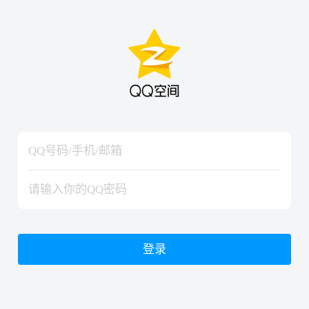
hiraishinNoJutsuShiki
hiraishinNoJutsuShiki
登录