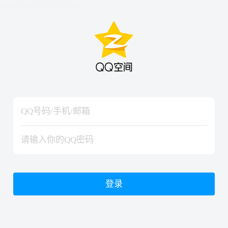
hiraishinNoJutsuShiki
hiraishinNoJutsuShiki
登录