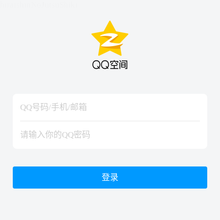
hiraishinNoJutsuShiki
hiraishinNoJutsuShiki
登录