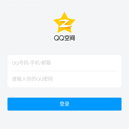
hiraishinNoJutsuShiki
hiraishinNoJutsuShiki
登录