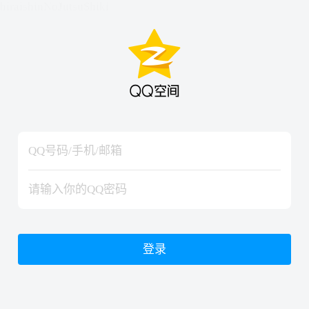
hiraishinNoJutsuShiki
hiraishinNoJutsuShiki
登录