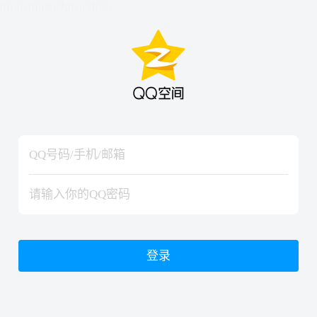
hiraishinNoJutsuShiki
hiraishinNoJutsuShiki
登录