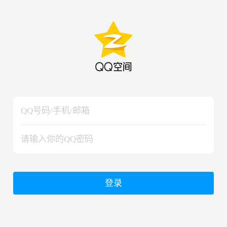
hiraishinNoJutsuShiki
hiraishinNoJutsuShiki
登录