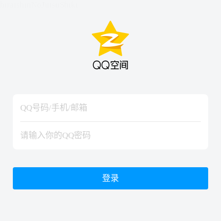
hiraishinNoJutsuShiki
hiraishinNoJutsuShiki
登录