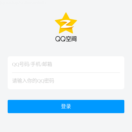
hiraishinNoJutsuShiki
hiraishinNoJutsuShiki
登录