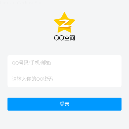
hiraishinNoJutsuShiki
hiraishinNoJutsuShiki
登录