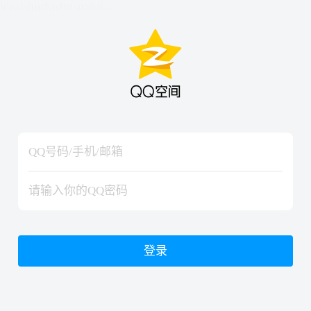
hiraishinNoJutsuShiki
hiraishinNoJutsuShiki
登录