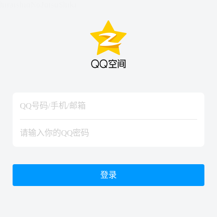
hiraishinNoJutsuShiki
hiraishinNoJutsuShiki
登录