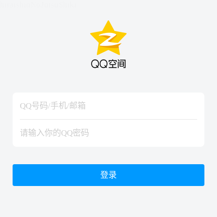
hiraishinNoJutsuShiki
hiraishinNoJutsuShiki
登录