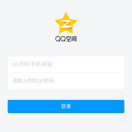
hiraishinNoJutsuShiki
hiraishinNoJutsuShiki
登录