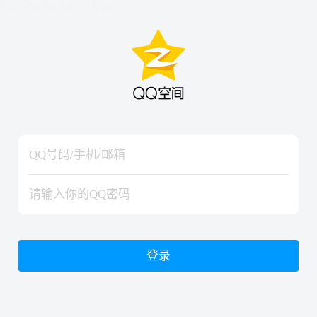
hiraishinNoJutsuShiki
hiraishinNoJutsuShiki
登录