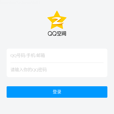
hiraishinNoJutsuShiki
hiraishinNoJutsuShiki
登录