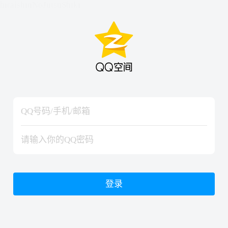
hiraishinNoJutsuShiki
hiraishinNoJutsuShiki
登录