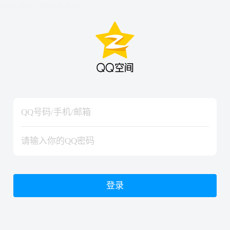
hiraishinNoJutsuShiki
hiraishinNoJutsuShiki
登录