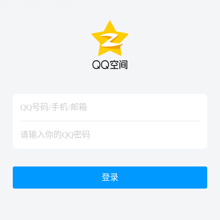
hiraishinNoJutsuShiki
hiraishinNoJutsuShiki
登录