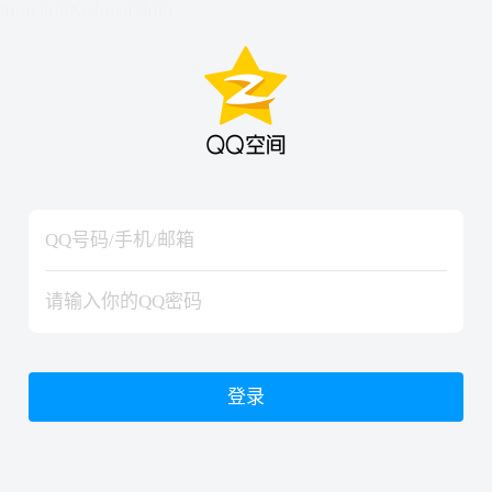
hiraishinNoJutsuShiki
hiraishinNoJutsuShiki
登录