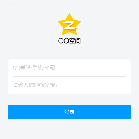
hiraishinNoJutsuShiki
hiraishinNoJutsuShiki
登录