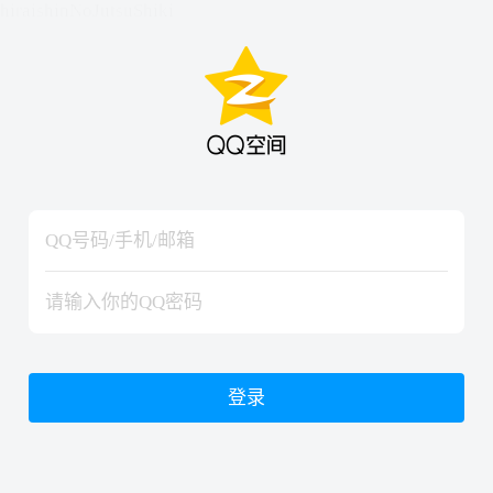
hiraishinNoJutsuShiki
hiraishinNoJutsuShiki
登录