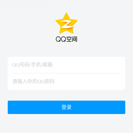
hiraishinNoJutsuShiki
hiraishinNoJutsuShiki
登录