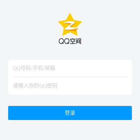
hiraishinNoJutsuShiki
hiraishinNoJutsuShiki
登录