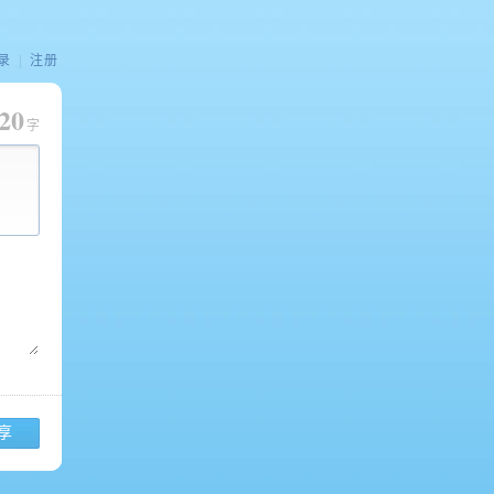
录
|
注册
20
字
享