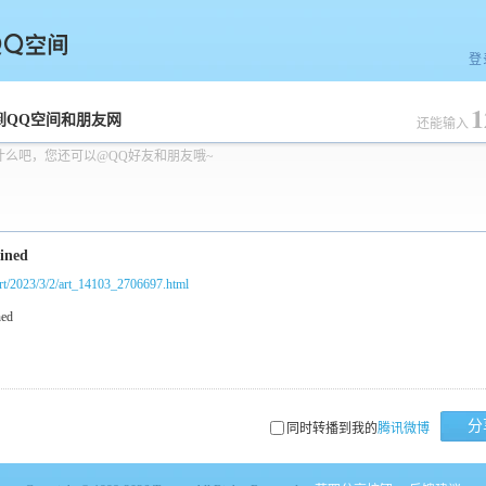
登
1
空间
到QQ空间和朋友网
还能输入
什么吧，您还可以@QQ好友和朋友哦~
/art/2023/3/2/art_14103_2706697.html
分
同时转播到我的
腾讯微博