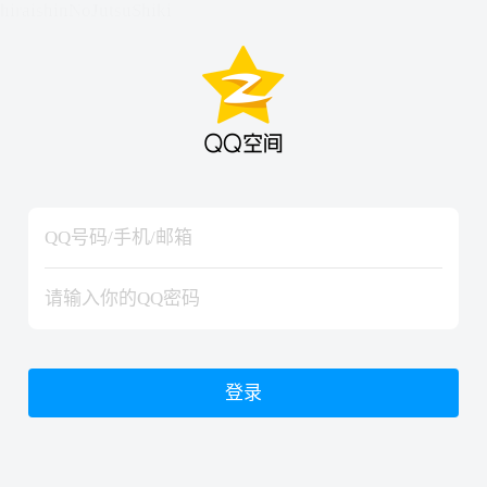
hiraishinNoJutsuShiki
hiraishinNoJutsuShiki
登录