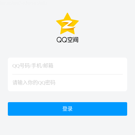
hiraishinNoJutsuShiki
hiraishinNoJutsuShiki
登录