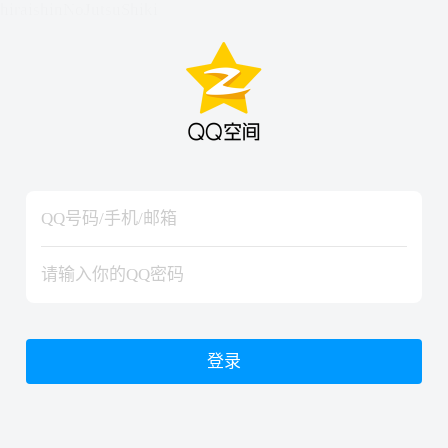
hiraishinNoJutsuShiki
hiraishinNoJutsuShiki
登录