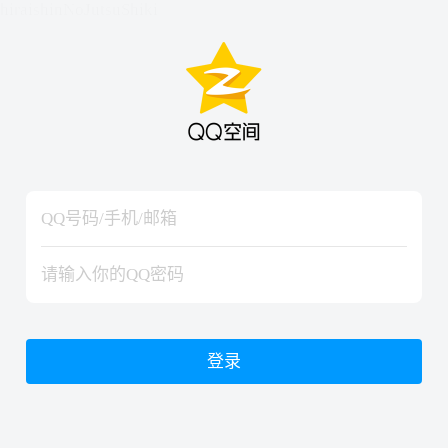
hiraishinNoJutsuShiki
hiraishinNoJutsuShiki
登录