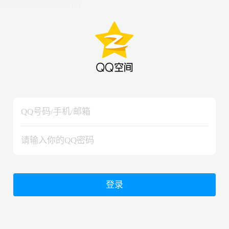
hiraishinNoJutsuShiki
hiraishinNoJutsuShiki
登录