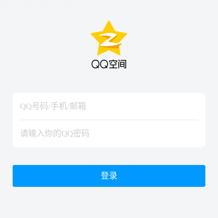
hiraishinNoJutsuShiki
hiraishinNoJutsuShiki
登录