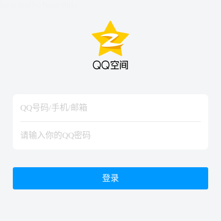
hiraishinNoJutsuShiki
hiraishinNoJutsuShiki
登录